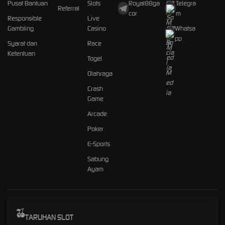
Pusat Bantuan
Slots
Royal88ga
Telegra
Referral
cor
m
Responsible
Live
Gambling
Casino
Whatsa
pp
Syarat dan
Race
Ketentuan
Togel
Olahraga
Crash
Game
Arcade
Poker
E-Sports
Sabung
Ayam
TARUHAN SLOT