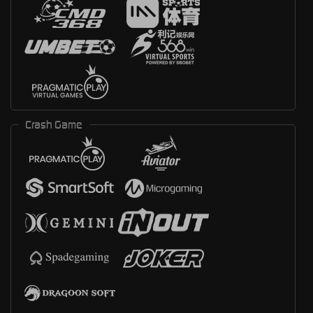
Crash Game