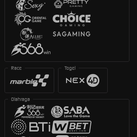
Race
Togel
Olahraga