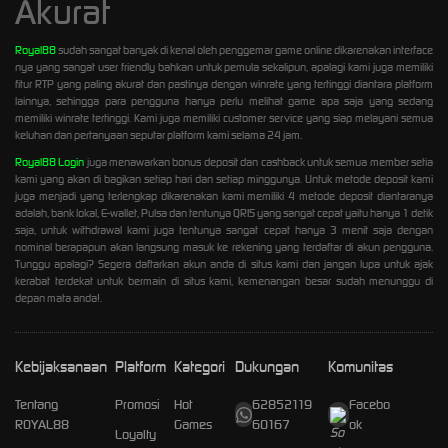
Akurat
Royal88
sudah sangat banyak di kenal oleh penggemar game online dikarenakan interface
nya yang sangat user friendly bahkan untuk pemula sekalipun, apalagi kami juga memiliki
fitur RTP yang paling akurat dan pastinya dengan winrate yang tertinggi diantara platform
lainnya, sehingga para pengguna hanya perlu melihat game apa saja yang sedang
memiliki winrate tertinggi. Kami juga memiliki customer service yang siap melayani semua
keluhan dan pertanyaan seputar platform kami selama 24 jam.
Royal88 Login
juga menawarkan bonus deposit dan cashback untuk semua member setia
kami yang akan di bagikan setiap hari dan setiap minggunya. Untuk metode deposit kami
juga menjadi yang terlengkap dikarenakan kami memiliki 4 metode deposit diantaranya
adalah, bank lokal, E-wallet, Pulsa dan tentunya QRIS yang sangat cepat yaitu hanya 1 detik
saja, untuk withdrawal kami juga tentunya sangat cepat hanya 3 menit saja dengan
nominal berapapun akan langsung masuk ke rekening yang terdaftar di akun pengguna.
Tunggu apalagi? Segera daftarkan akun anda di situs kami dan jangan lupa untuk ajak
kerabat terdekat untuk bermain di situs kami, kemenangan besar sudah menunggu di
depan mata anda!.
Kebijaksanaan
Platform
Kategori
Dukungan
Komunitas
Tentang
Promosi
Hot
62852119
Facebo
ROYAL88
Games
60167
ok
Loyalty