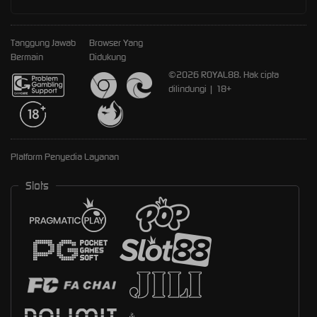
Tanggung Jawab
Browser Yang
Bermain
Didukung
©2026 ROYAL88. Hak cipta
dilindungi | 18+
Platform Penyedia Layanan
Slots