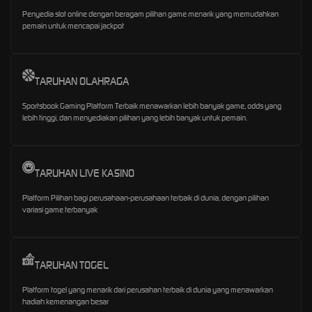
Penyedia slot online dengan beragam pilihan game menarik yang memudahkan
pemain untuk mencapai jackpot
TARUHAN OLAHRAGA
Sportsbook Gaming Platform Terbaik menawarkan lebih banyak game, odds yang
lebih tinggi, dan menyediakan pilihan yang lebih banyak untuk pemain.
TARUHAN LIVE KASINO
Platform Pilihan bagi perusahaan-perusahaan terbaik di dunia, dengan pilihan
variasi game terbanyak
TARUHAN TOGEL
Platform togel yang menarik dari perusahan terbaik di dunia yang menawarkan
hadiah kemenangan besar