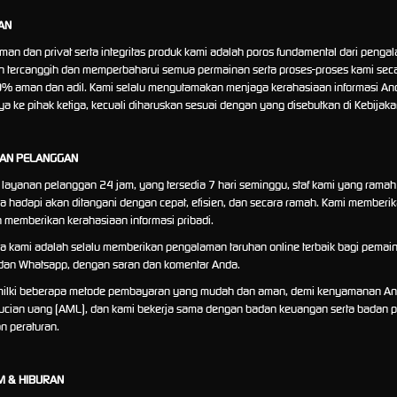
AN
an dan privat serta integritas produk kami adalah poros fundamental dari penga
 tercanggih dan memperbaharui semua permainan serta proses-proses kami seca
% aman dan adil. Kami selalu mengutamakan menjaga kerahasiaan informasi An
a ke pihak ketiga, kecuali diharuskan sesuai dengan yang disebutkan di Kebijakan
AN PELANGGAN
layanan pelanggan 24 jam, yang tersedia 7 hari seminggu, staf kami yang ram
 hadapi akan ditangani dengan cepat, efisien, dan secara ramah. Kami memberik
memberikan kerahasiaan informasi pribadi.
a kami adalah selalu memberikan pengalaman taruhan online terbaik bagi pemain
 dan Whatsapp, dengan saran dan komentar Anda.
ilki beberapa metode pembayaran yang mudah dan aman, demi kenyamanan Anda.
ucian uang (AML), dan kami bekerja sama dengan badan keuangan serta badan pe
n peraturan.
 & HIBURAN