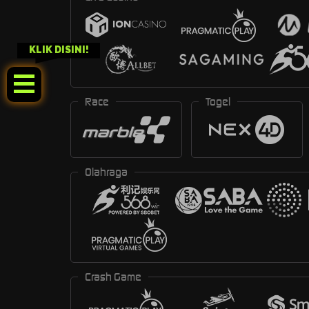
KLIK DISINI!
Race
Togel
Olahraga
Crash Game