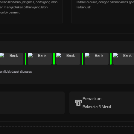
kan lebih banyak game, odds yang lebih
terbaik di dunia, dengan pilihan variasi g
 dan menyediakan pilihan yang lebih
terbanyak
untuk pemain.
an tidak dapat diproses
Penarikan
Rata-rata 5 Menit