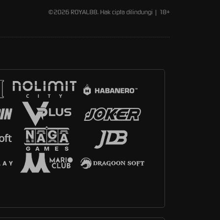
©2026 ROYAL88. Hak cipta dilindungi | 18+