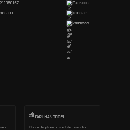
211960167
Facebook
88gacor
Telegram
Whatsapp
TARUHAN TOGEL
haan
Platform togel yang menarik dari perusahan