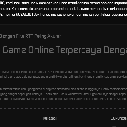
88
, kami berusaha untuk memberikan yang terbaik dalam permainan dan layanan
 kami. Kami memiliki beberapa program berhadiah, yang memberikan pelanggan 
Bermain di
ROYAL88
tidak hanya menyenangkan dan menghibur, tetapi juga sang
Dengan Fitur RTP Paling Akurat
m Game Online Terpercaya Denga
nakan interface nya yang sangat user friendly bahkan untuk pemula sekalipun, apalagi kami jug
melihat game apa saja yang sedang memiliki winrate tertinggi. Kami juga memiliki customer serv
ember setia kami yang akan di bagikan setiap hari dan setiap minggunya. Untuk metode depos
RIS yang sangat cepat yaitu hanya 1 detik saja, untuk withdrawal kami juga tentunya sangat c
an akun anda di situs kami dan jangan lupa untuk ajak kerabat terdekat untuk bermain di situs 
Kategori
Dukunga