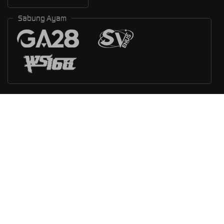
Sabung Ayam