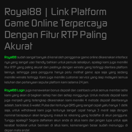
Royal88 | Link Platform
Game Online Terpercaya
Dengan Fitur RTP Paling
Akurat
Royal88
sudah sangat banyak di kenal oleh penggemar game online dikarenakan interface
nya yang sangat user friendly bahkan untuk pemula sekalipun, apalagi kami juga memiliki
fitur RTP yang paling akurat dan pastinya dengan winrate yang tertinggi diantara platform
lainnya, sehingga para pengguna hanya perlu melihat game apa saja yang sedang
memiliki winrate tertinggi. Kami juga memiliki customer service yang siap melayani semua
keluhan dan pertanyaan seputar platform kami selama 24 jam.
Royal88 Login
juga menawarkan bonus deposit dan cashback untuk semua member setia
kami yang akan di bagikan setiap hari dan setiap minggunya. Untuk metode deposit kami
juga menjadi yang terlengkap dikarenakan kami memiliki 4 metode deposit diantaranya
adalah, bank lokal, E-wallet, Pulsa dan tentunya QRIS yang sangat cepat yaitu hanya 1 detik
saja, untuk withdrawal kami juga tentunya sangat cepat hanya 3 menit saja dengan
nominal berapapun akan langsung masuk ke rekening yang terdaftar di akun pengguna.
Tunggu apalagi? Segera daftarkan akun anda di situs kami dan jangan lupa untuk ajak
kerabat terdekat untuk bermain di situs kami, kemenangan besar sudah menunggu di
depan mata anda!.