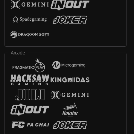
Arcade