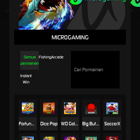
MICROGAMING
Semua
Fishing
Arcade
permainan
Instant
Win
Fortune Fishing
Dice Pop
WD Golden Fuwa Fishing
Big Button Bash
SoccerX