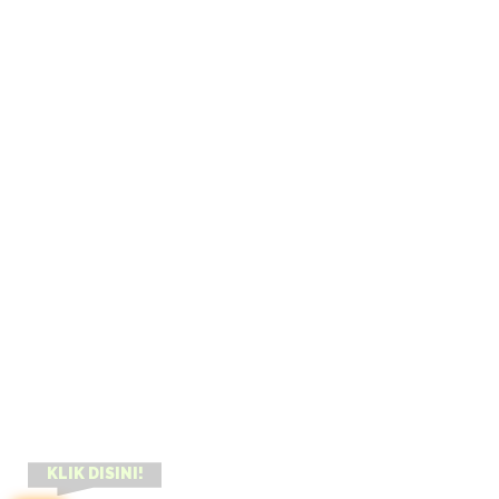
KLIK DISINI!