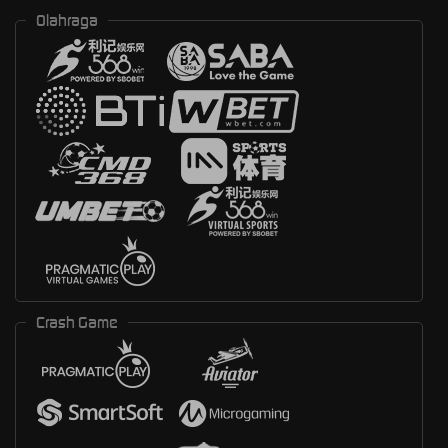
Olahraga
Crash Game