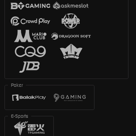
Poker
E-Sports