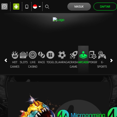
MASUK
DAFTAR
HOT
SLOTS
LIVE
RACE
TOGEL
OLAHRAGA
CRASH
ARCADE
POKER
E-
SABUN
GAMES
CASINO
GAME
SPORTS
AYAM