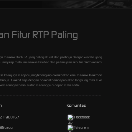
n Fitur RTP Paling
a memiliki fitur RTP yang paling akurat dan pastinya dengan winrate yang
ice yang siap melayani semua keluhan dan pertanyaan seputar platform kami
it kami juga menjadi yang terlengkap dikarenakan kami memiliki 4 metode
epat hanya 3 menit saja dengan nominal berapapun akan langsung masuk ke
kami, kemenangan besar sudah menunggu di depan mata anda!.
n
Komunitas
211960167
Facebook
88gacor
Telegram