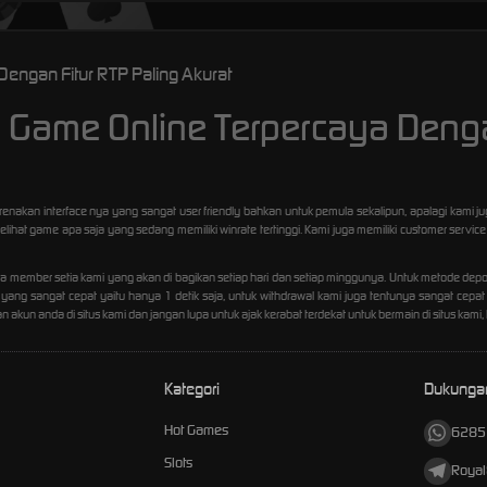
Dengan Fitur RTP Paling Akurat
m Game Online Terpercaya Denga
nakan interface nya yang sangat user friendly bahkan untuk pemula sekalipun, apalagi kami jug
melihat game apa saja yang sedang memiliki winrate tertinggi. Kami juga memiliki customer serv
ember setia kami yang akan di bagikan setiap hari dan setiap minggunya. Untuk metode depos
RIS yang sangat cepat yaitu hanya 1 detik saja, untuk withdrawal kami juga tentunya sangat c
an akun anda di situs kami dan jangan lupa untuk ajak kerabat terdekat untuk bermain di situs 
Kategori
Dukunga
Hot Games
6285
Slots
Royal