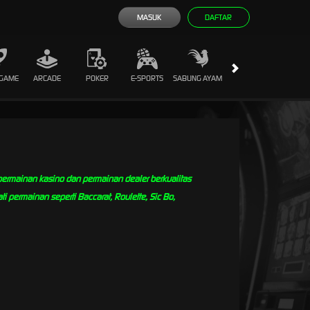
MASUK
DAFTAR
 GAME
ARCADE
POKER
E-SPORTS
SABUNG AYAM
PROMOSI
rmainan kasino dan permainan dealer berkualitas
permainan seperti Baccarat, Roulette, Sic Bo,