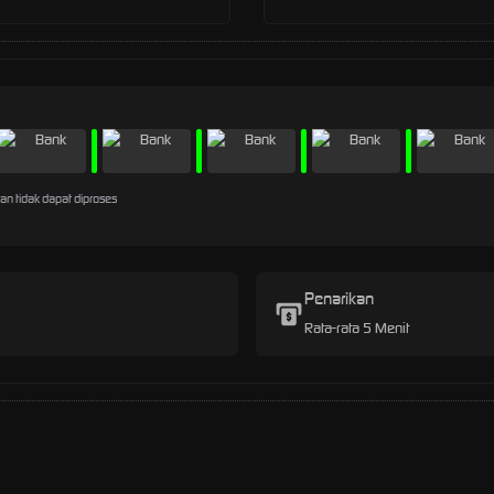
an tidak dapat diproses
Penarikan
Rata-rata 5 Menit