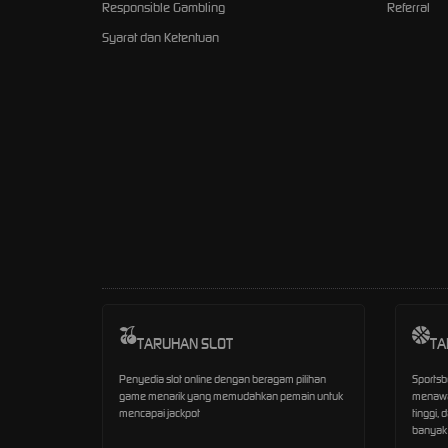
Responsible Gambling
Referral
Syarat dan Ketentuan
TARUHAN SLOT
TA
Penyedia slot online dengan beragam pilihan
Sportsb
game menarik yang memudahkan pemain untuk
menawar
mencapai jackpot
tinggi,
banyak 