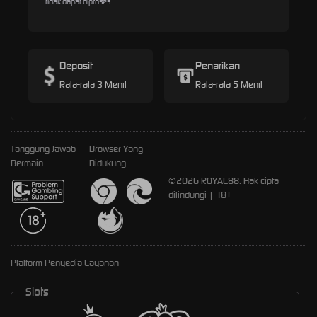
tidak dapat diproses
Deposit
Penarikan
Rata-rata 3 Menit
Rata-rata 5 Menit
Tanggung Jawab
Browser Yang
Bermain
Didukung
©2026 ROYAL88. Hak cipta
dilindungi | 18+
Platform Penyedia Layanan
Slots