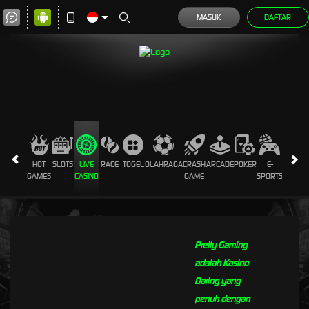
MASUK
DAFTAR
HOT
SLOTS
LIVE
RACE
TOGEL
OLAHRAGA
CRASH
ARCADE
POKER
E-
SABUN
GAMES
CASINO
GAME
SPORTS
AYAM
Pretty Gaming
adalah Kasino
Daring yang
penuh dengan