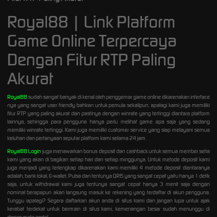
Royal88 | Link Platform
Game Online Terpercaya
Dengan Fitur RTP Paling
Akurat
Royal88
sudah sangat banyak di kenal oleh penggemar game online dikarenakan interface
nya yang sangat user friendly bahkan untuk pemula sekalipun, apalagi kami juga memiliki
fitur RTP yang paling akurat dan pastinya dengan winrate yang tertinggi diantara platform
lainnya, sehingga para pengguna hanya perlu melihat game apa saja yang sedang
memiliki winrate tertinggi. Kami juga memiliki customer service yang siap melayani semua
keluhan dan pertanyaan seputar platform kami selama 24 jam.
Royal88 Login
juga menawarkan bonus deposit dan cashback untuk semua member setia
kami yang akan di bagikan setiap hari dan setiap minggunya. Untuk metode deposit kami
juga menjadi yang terlengkap dikarenakan kami memiliki 4 metode deposit diantaranya
adalah, bank lokal, E-wallet, Pulsa dan tentunya QRIS yang sangat cepat yaitu hanya 1 detik
saja, untuk withdrawal kami juga tentunya sangat cepat hanya 3 menit saja dengan
nominal berapapun akan langsung masuk ke rekening yang terdaftar di akun pengguna.
Tunggu apalagi? Segera daftarkan akun anda di situs kami dan jangan lupa untuk ajak
kerabat terdekat untuk bermain di situs kami, kemenangan besar sudah menunggu di
depan mata anda!.